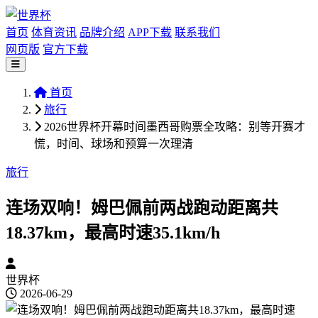
首页
体育资讯
品牌介绍
APP下载
联系我们
网页版
官方下载
首页
旅行
2026世界杯开幕时间墨西哥购票全攻略：别等开赛才
慌，时间、球场和预算一次理清
旅行
连场双响！姆巴佩前两战跑动距离共
18.37km，最高时速35.1km/h
世界杯
2026-06-29